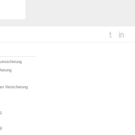
sversicherung
cherung
en Versicherung
g
g