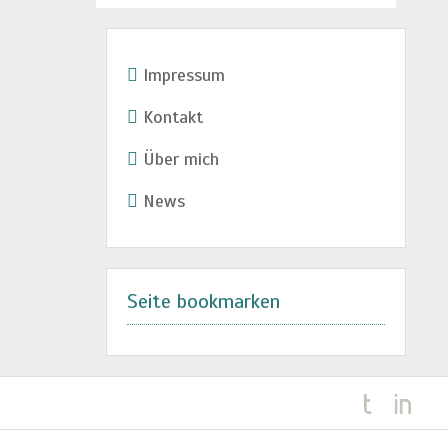
Impressum
Kontakt
Über mich
News
Seite bookmarken
Kundenbewertungen und Erfahrungen zu
Rainer Stegmaier Finanz&Versicherungsservice
98%
SEHR GUT
Empfehlungen auf
ProvenExpert.com
4,95 / 5,00