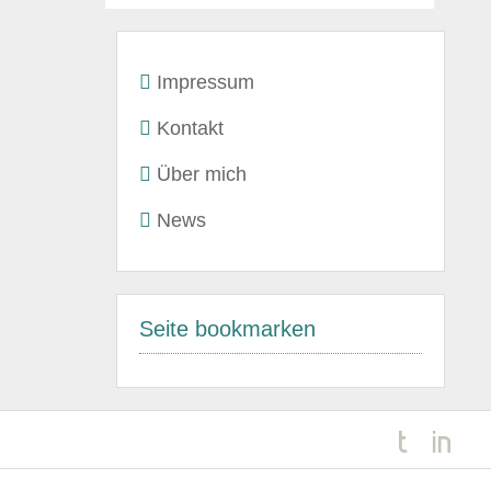
Impressum
Kontakt
Über mich
News
Seite bookmarken
Kundenbewertungen und Erfahrungen zu
Rainer Stegmaier Finanz&Versicherungsservice
98%
SEHR GUT
Empfehlungen auf
ProvenExpert.com
4,95 / 5,00