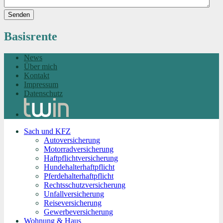
Senden
Basisrente
News
Über mich
Kontakt
Impressum
Datenschutz
Sach und KFZ
Autoversicherung
Motorradversicherung
Haftpflichtversicherung
Hundehalterhaftpflicht
Pferdehalterhaftpflicht
Rechtsschutzversicherung
Unfallversicherung
Reiseversicherung
Gewerbeversicherung
Wohnung & Haus