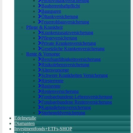
Photovoltaikversicherung
Bauherrenhaftpflicht
Bausparen
Öltankversicherung
Feuerrohbauversicherung
Pflege & Krankheit
Krankenzusatzversicherung
Pflegeversicherung
Private Krankenversicherung
Gesetzliche Krankenversicherung
Rente & Vorsorge
Berufs­unfähigkeitsversicherung
Risikolebensversicherung
Altersvorsorge
Schwere Krankheiten Versicherung
Riesterrente
Basisrente
Rentenversicherung
Fondsgebundene Lebensversicherung
Fondsgebundene Rentenversicherung
Kapitallebensversicherung
Sterbegeldversicherung
Edelmetalle
Diamanten
Investmentfonds+ETFs-SHOP