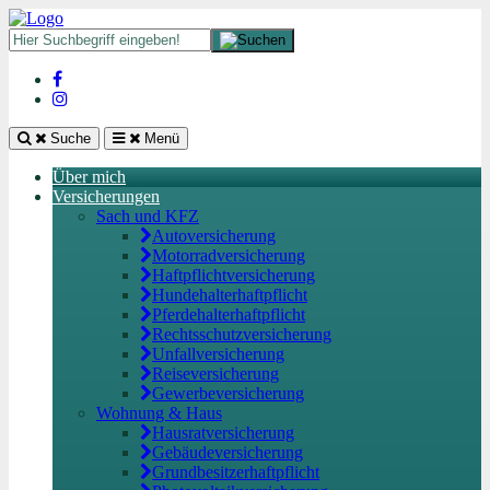
Suche
Menü
Über mich
Versicherungen
Sach und KFZ
Autoversicherung
Motorradversicherung
Haftpflichtversicherung
Hundehalterhaftpflicht
Pferdehalterhaftpflicht
Rechtsschutzversicherung
Unfallversicherung
Reiseversicherung
Gewerbeversicherung
Wohnung & Haus
Hausratversicherung
Gebäudeversicherung
Grundbesitzerhaftpflicht