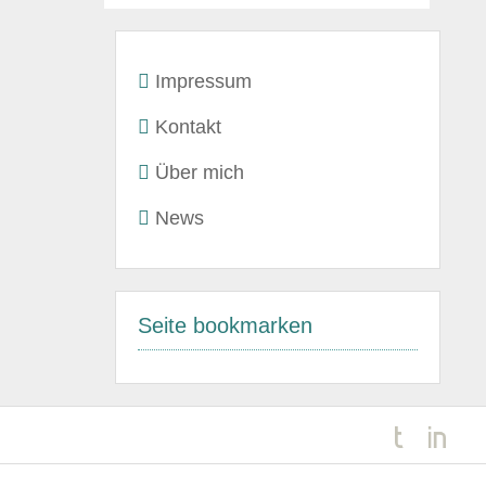
Impressum
Kontakt
Über mich
News
Seite bookmarken
Kundenbewertungen und Erfahrungen zu
Rainer Stegmaier Finanz&Versicherungsservice
98%
SEHR GUT
Empfehlungen auf
ProvenExpert.com
4,95 / 5,00