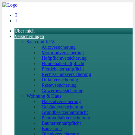
Über mich
Versicherungen
Sach und KFZ
Autoversicherung
Motorradversicherung
Haftpflichtversicherung
Hundehalterhaftpflicht
Pferdehalterhaftpflicht
Rechtsschutzversicherung
Unfallversicherung
Reiseversicherung
Gewerbeversicherung
Wohnung & Haus
Hausratversicherung
Gebäudeversicherung
Grundbesitzerhaftpflicht
Photovoltaikversicherung
Bauherrenhaftpflicht
Bausparen
Öltankversicherung