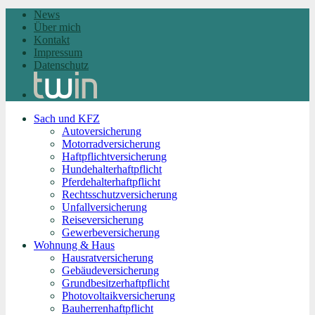
News
Über mich
Kontakt
Impressum
Datenschutz
Sach und KFZ
Autoversicherung
Motorradversicherung
Haftpflichtversicherung
Hundehalterhaftpflicht
Pferdehalterhaftpflicht
Rechtsschutzversicherung
Unfallversicherung
Reiseversicherung
Gewerbeversicherung
Wohnung & Haus
Hausratversicherung
Gebäudeversicherung
Grundbesitzerhaftpflicht
Photovoltaikversicherung
Bauherrenhaftpflicht