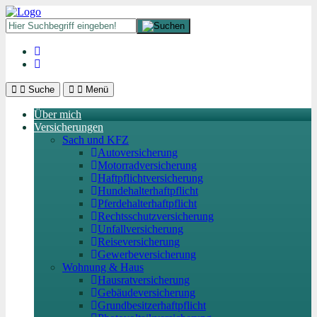
Suche
Menü
Über mich
Versicherungen
Sach und KFZ
Autoversicherung
Motorradversicherung
Haftpflichtversicherung
Hundehalterhaftpflicht
Pferdehalterhaftpflicht
Rechtsschutzversicherung
Unfallversicherung
Reiseversicherung
Gewerbeversicherung
Wohnung & Haus
Hausratversicherung
Gebäudeversicherung
Grundbesitzerhaftpflicht