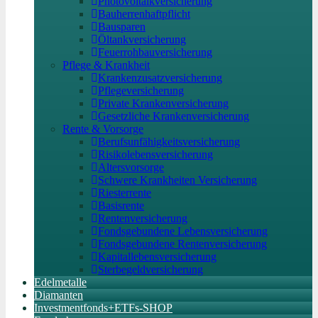
Photovoltaikversicherung
Bauherrenhaftpflicht
Bausparen
Öltankversicherung
Feuerrohbauversicherung
Pflege & Krankheit
Krankenzusatzversicherung
Pflegeversicherung
Private Krankenversicherung
Gesetzliche Krankenversicherung
Rente & Vorsorge
Berufs­unfähigkeitsversicherung
Risikolebensversicherung
Altersvorsorge
Schwere Krankheiten Versicherung
Riesterrente
Basisrente
Rentenversicherung
Fondsgebundene Lebensversicherung
Fondsgebundene Rentenversicherung
Kapitallebensversicherung
Sterbegeldversicherung
Edelmetalle
Diamanten
Investmentfonds+ETFs-SHOP