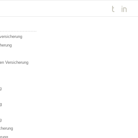
sversicherung
cherung
en Versicherung
g
g
g
cherung
erung