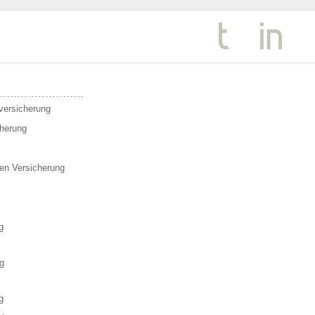
sversicherung
cherung
en Versicherung
g
g
g