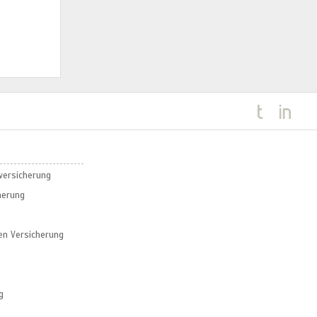
sversicherung
herung
en Versicherung
g