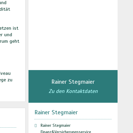
und
dität
etzen ist
er und
erum geht
iveau
ege zu
Rainer Stegmaier
Zu den Kontaktdaten
Rainer Stegmaier
Rainer Stegmaier
Finanz&Versicherungsservice