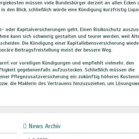
ergiekosten müssen viele Bundesbürger derzeit an allen Ecken 
n den Blick, schließlich würde eine Kündigung kurzfristig Liqui
ko- oder Kapitalversicherungen geht. Einen Risikoschutz auszus
hme kann sich schwierig gestalten und teurer werden, weil Alt
cheiden. Die Kündigung einer Kapitallebensversicherung wied
emporäre Beitragsfreistellung meist der bessere Weg.
warnt vor voreiligen Kündigungen und empfiehlt vielmehr, den
ftigkeit gegebenenfalls aufzustocken. Schließlich müssen die
einer Pflegezusatzversicherung ein zukünftig höheres Kostenn
r bzw. die Maklerin des Vertrauens hinzuzuziehen, um Lösungsw
News Archiv