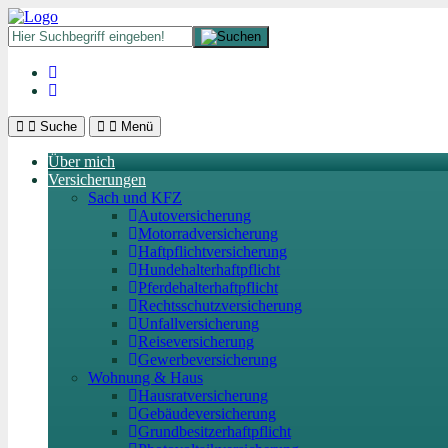
Suche
Menü
Über mich
Versicherungen
Sach und KFZ
Autoversicherung
Motorradversicherung
Haftpflichtversicherung
Hundehalterhaftpflicht
Pferdehalterhaftpflicht
Rechtsschutzversicherung
Unfallversicherung
Reiseversicherung
Gewerbeversicherung
Wohnung & Haus
Hausratversicherung
Gebäudeversicherung
Grundbesitzerhaftpflicht