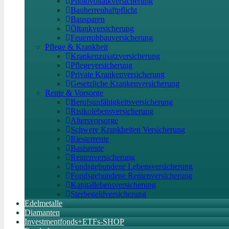
Photovoltaikversicherung
Bauherrenhaftpflicht
Bausparen
Öltankversicherung
Feuerrohbauversicherung
Pflege & Krankheit
Krankenzusatzversicherung
Pflegeversicherung
Private Krankenversicherung
Gesetzliche Krankenversicherung
Rente & Vorsorge
Berufs­unfähigkeitsversicherung
Risikolebensversicherung
Altersvorsorge
Schwere Krankheiten Versicherung
Riesterrente
Basisrente
Rentenversicherung
Fondsgebundene Lebensversicherung
Fondsgebundene Rentenversicherung
Kapitallebensversicherung
Sterbegeldversicherung
Edelmetalle
Diamanten
Investmentfonds+ETFs-SHOP