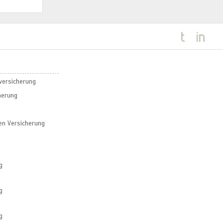
sversicherung
herung
en Versicherung
g
g
g