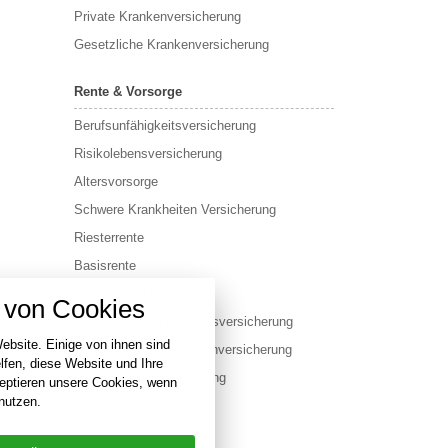
Private Krankenversicherung
Gesetzliche Krankenversicherung
Rente & Vorsorge
Berufs­unfähigkeitsversicherung
Risikolebensversicherung
Altersvorsorge
Schwere Krankheiten Versicherung
Riesterrente
Basisrente
Cookie-Einstellungen
Rentenversicherung
von Cookies
 über alle verwendeten Cookies und
Fondsgebundene Lebensversicherung
Möglichkeit folgende Kategorien zu
akzeptieren oder zu blockieren.
ebsite. Einige von ihnen sind
Fondsgebundene Rentenversicherung
fen, diese Website und Ihre
Kapitallebensversicherung
zeptieren unsere Cookies, wenn
Notwendig
nutzen.
Sterbegeldversicherung
Performance