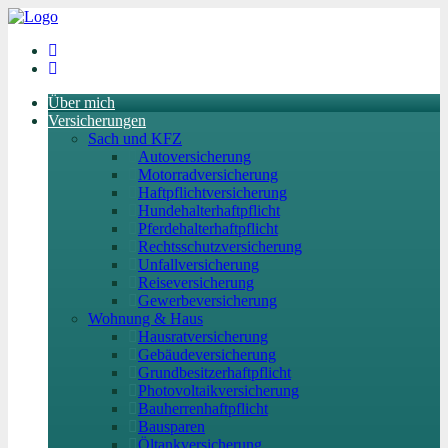
Über mich
Versicherungen
Sach und KFZ
Autoversicherung
Motorradversicherung
Haftpflichtversicherung
Hundehalterhaftpflicht
Pferdehalterhaftpflicht
Rechtsschutzversicherung
Unfallversicherung
Reiseversicherung
Gewerbeversicherung
Wohnung & Haus
Hausratversicherung
Gebäudeversicherung
Grundbesitzerhaftpflicht
Photovoltaikversicherung
Bauherrenhaftpflicht
Bausparen
Öltankversicherung