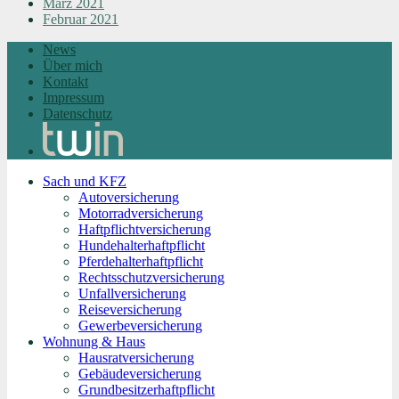
März 2021
Februar 2021
News
Über mich
Kontakt
Impressum
Datenschutz
Sach und KFZ
Autoversicherung
Motorradversicherung
Haftpflichtversicherung
Hundehalterhaftpflicht
Pferdehalterhaftpflicht
Rechtsschutzversicherung
Unfallversicherung
Reiseversicherung
Gewerbeversicherung
Wohnung & Haus
Hausratversicherung
Gebäudeversicherung
Grundbesitzerhaftpflicht